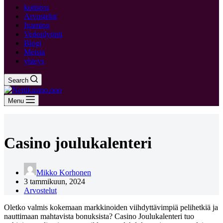
kotisivu
Arvostelut
Igaming
Vedonlyönti
Blogi
Meista
yhteys
Search
Menu
Casino joulukalenteri
Mikko Korhonen
3 tammikuun, 2024
Arvostelut
Oletko valmis kokemaan markkinoiden viihdyttävimpiä pelihetkiä ja
nauttimaan mahtavista bonuksista? Casino Joulukalenteri tuo