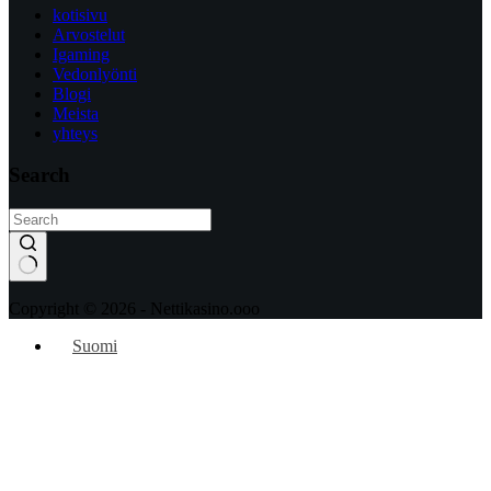
kotisivu
Arvostelut
Igaming
Vedonlyönti
Blogi
Meista
yhteys
Search
No
Copyright © 2026 - Nettikasino.ooo
results
Suomi