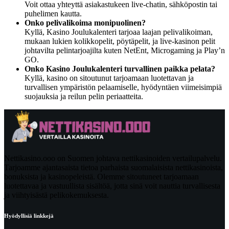
Voit ottaa yhteyttä asiakastukeen live-chatin, sähköpostin tai
puhelimen kautta.
Onko pelivalikoima monipuolinen?
Kyllä, Kasino Joulukalenteri tarjoaa laajan pelivalikoiman,
mukaan lukien kolikkopelit, pöytäpelit, ja live-kasinon pelit
johtavilta pelintarjoajilta kuten NetEnt, Microgaming ja Play’n
GO.
Onko Kasino Joulukalenteri turvallinen paikka pelata?
Kyllä, kasino on sitoutunut tarjoamaan luotettavan ja
turvallisen ympäristön pelaamiselle, hyödyntäen viimeisimpiä
suojauksia ja reilun pelin periaatteita.
Nettikasino.ooo on Suomen johtava nettikasinoiden vertailupalvelu.
Tarjoamme ajantasaista tietoa parhaista suomalaisista nettikasinoista,
bonuksista ja kasinopeleistä. Olemme sitoutuneet tarjoamaan
luotettavaa ja vastuullista sisältöä, jotta sinä voit nauttia turvallisesta
ja viihtyisästä pelikokemuksesta.
Hyödyllisiä linkkejä