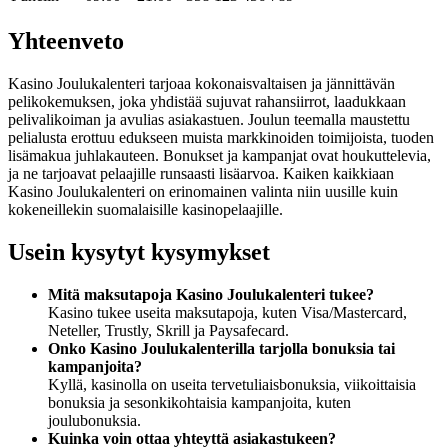
Yhteenveto
Kasino Joulukalenteri tarjoaa kokonaisvaltaisen ja jännittävän
pelikokemuksen, joka yhdistää sujuvat rahansiirrot, laadukkaan
pelivalikoiman ja avulias asiakastuen. Joulun teemalla maustettu
pelialusta erottuu edukseen muista markkinoiden toimijoista, tuoden
lisämakua juhlakauteen. Bonukset ja kampanjat ovat houkuttelevia,
ja ne tarjoavat pelaajille runsaasti lisäarvoa. Kaiken kaikkiaan
Kasino Joulukalenteri on erinomainen valinta niin uusille kuin
kokeneillekin suomalaisille kasinopelaajille.
Usein kysytyt kysymykset
Mitä maksutapoja Kasino Joulukalenteri tukee?
Kasino tukee useita maksutapoja, kuten Visa/Mastercard,
Neteller, Trustly, Skrill ja Paysafecard.
Onko Kasino Joulukalenterilla tarjolla bonuksia tai
kampanjoita?
Kyllä, kasinolla on useita tervetuliaisbonuksia, viikoittaisia
bonuksia ja sesonkikohtaisia kampanjoita, kuten
joulubonuksia.
Kuinka voin ottaa yhteyttä asiakastukeen?