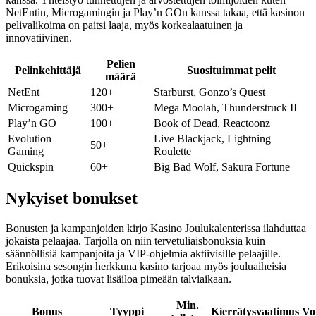
NetEntin, Microgamingin ja Play’n GOn kanssa takaa, että kasinon
pelivalikoima on paitsi laaja, myös korkealaatuinen ja
innovatiivinen.
Pelien
Pelinkehittäjä
Suosituimmat pelit
määrä
NetEnt
120+
Starburst, Gonzo’s Quest
Microgaming
300+
Mega Moolah, Thunderstruck II
Play’n GO
100+
Book of Dead, Reactoonz
Evolution
Live Blackjack, Lightning
50+
Gaming
Roulette
Quickspin
60+
Big Bad Wolf, Sakura Fortune
Nykyiset bonukset
Bonusten ja kampanjoiden kirjo Kasino Joulukalenterissa ilahduttaa
jokaista pelaajaa. Tarjolla on niin tervetuliaisbonuksia kuin
säännöllisiä kampanjoita ja VIP-ohjelmia aktiivisille pelaajille.
Erikoisina sesongin herkkuna kasino tarjoaa myös jouluaiheisia
bonuksia, jotka tuovat lisäiloa pimeään talviaikaan.
Min.
Bonus
Tyyppi
Kierrätysvaatimus
Vo