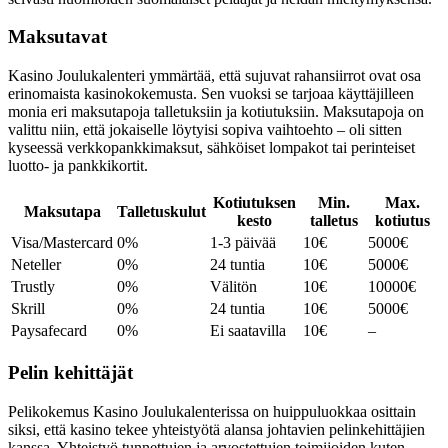
Maksutavat
Kasino Joulukalenteri ymmärtää, että sujuvat rahansiirrot ovat osa
erinomaista kasinokokemusta. Sen vuoksi se tarjoaa käyttäjilleen
monia eri maksutapoja talletuksiin ja kotiutuksiin. Maksutapoja on
valittu niin, että jokaiselle löytyisi sopiva vaihtoehto – oli sitten
kyseessä verkkopankkimaksut, sähköiset lompakot tai perinteiset
luotto- ja pankkikortit.
Kotiutuksen
Min.
Max.
Maksutapa
Talletuskulut
kesto
talletus
kotiutus
Visa/Mastercard
0%
1-3 päivää
10€
5000€
Neteller
0%
24 tuntia
10€
5000€
Trustly
0%
Välitön
10€
10000€
Skrill
0%
24 tuntia
10€
5000€
Paysafecard
0%
Ei saatavilla
10€
–
Pelin kehittäjät
Pelikokemus Kasino Joulukalenterissa on huippuluokkaa osittain
siksi, että kasino tekee yhteistyötä alansa johtavien pelinkehittäjien
kanssa. Yhteistyö tunnettujen ja arvostettujen toimijoiden kuten