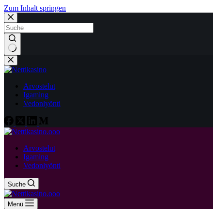
Zum Inhalt springen
Keine
Ergebnisse
Arvostelut
Igaming
Vedonlyönti
Arvostelut
Igaming
Vedonlyönti
Suche
Menü