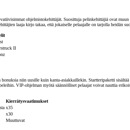
vatiivisimmat ohjelmistokehittäjät. Suosittuja pelinkehittäjiä ovat m
täjien laaja kirjo takaa, että jokaiselle pelaajalle on tarjolla heidän su
lit
st
truck II
onz
onuksia niin uusille kuin kanta-asiakkaillekin. Startteripaketti sisältää
kkopeleihin. VIP-ohjelman myötä säännölliset pelaajat voivat nauttia eri
Kierrätysvaatimukset
sta
x35
x30
Muuttuvat