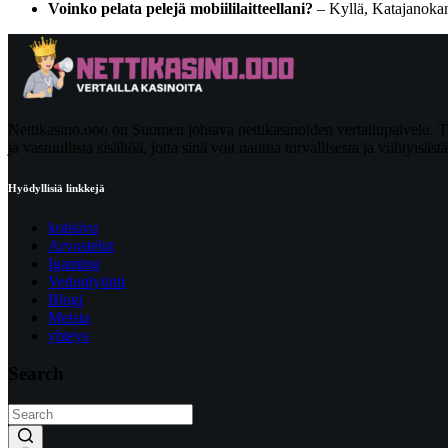
Voinko pelata pelejä mobiililaitteellani?
– Kyllä, Katajanokan 
Nettikasino.ooo on Suomen johtava nettikasinoiden vertailupalvelu. Ta
ja vastuullista sisältöä, jotta sinä voit nauttia turvallisesta ja viihtyisä
Hyödyllisiä linkkejä
kotisivu
Arvostelut
Igaming
Vedonlyönti
Blogi
Meista
yhteys
Search