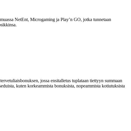
uun muassa NetEnt, Microgaming ja Play’n GO, jotka tunnetaan
osikkinsa.
 tervetuliaisbonuksen, jossa ensitalletus tuplataan tiettyyn summaan
koiseduista, kuten korkeammista bonuksista, nopeammista kotiutuksista