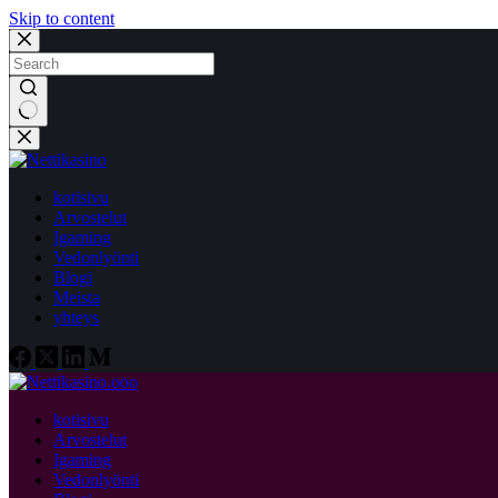
Skip to content
No
results
kotisivu
Arvostelut
Igaming
Vedonlyönti
Blogi
Meista
yhteys
kotisivu
Arvostelut
Igaming
Vedonlyönti