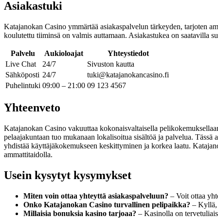
Asiakastuki
Katajanokan Casino ymmärtää asiakaspalvelun tärkeyden, tarjoten ammat
koulutettu tiiminsä on valmis auttamaan. Asiakastukea on saatavilla 
Palvelu
Aukioloajat
Yhteystiedot
Live Chat
24/7
Sivuston kautta
Sähköposti
24/7
tuki@katajanokancasino.fi
Puhelintuki
09:00 – 21:00
09 123 4567
Yhteenveto
Katajanokan Casino vakuuttaa kokonaisvaltaisella pelikokemuksellaan,
pelaajakuntaan tuo mukanaan lokalisoitua sisältöä ja palvelua. Tässä ar
yhdistää käyttäjäkokemukseen keskittyminen ja korkea laatu. Katajanoka
ammattitaidolla.
Usein kysytyt kysymykset
Miten voin ottaa yhteyttä asiakaspalveluun?
– Voit ottaa yht
Onko Katajanokan Casino turvallinen pelipaikka?
– Kyllä, 
Millaisia bonuksia kasino tarjoaa?
– Kasinolla on tervetuliaisb