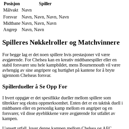
Posisjon
Spiller
Målvakt
Navn
Forsvar
Navn, Navn, Navn, Navn
Midtbane
Navn, Navn, Navn
Angrep
Navn, Navn
Spilleres Nøkkelroller og Matchvinnere
For begge lag er det noen spillere hvis prestasjoner vil være
avgjørende. For Chelsea kan en kreativ midtbanespiller eller en
stabil forsvarer snu hele kampbildet, mens Bournemouth vil være
avhengig av sine angripere og hurtighet på kantene for å bryte
igjennom Chelseas forsvar.
Spillerdueller å Se Opp For
I hvert oppgjør er det spesifikke dueller mellom spillere som
tiltrekker seg ekstra oppmerksomhet. Enten det er en taktisk duell i
midtbanen eller en personlig kamp mellom en angriper og en
forsvarer, vil disse øyeblikkene være avgjørende for utfallet av
kampen.
Uansett utfall, lover denne kampen mellom Chelsea og AFC