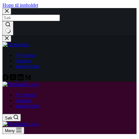
Hopp til innholdet
Ingen
resultater
Arvostelut
Igaming
Vedonlyönti
Arvostelut
Igaming
Vedonlyönti
Søk
Meny