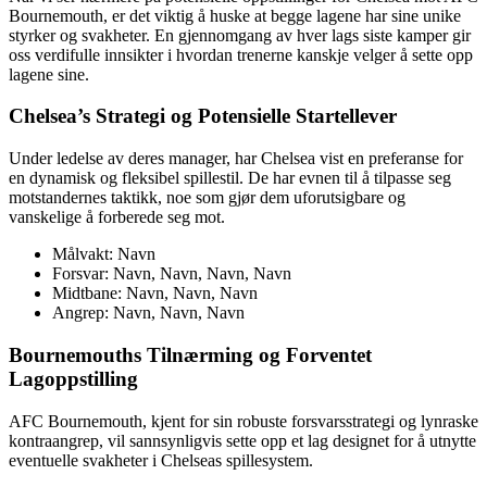
Bournemouth, er det viktig å huske at begge lagene har sine unike
styrker og svakheter. En gjennomgang av hver lags siste kamper gir
oss verdifulle innsikter i hvordan trenerne kanskje velger å sette opp
lagene sine.
Chelsea’s Strategi og Potensielle Startellever
Under ledelse av deres manager, har Chelsea vist en preferanse for
en dynamisk og fleksibel spillestil. De har evnen til å tilpasse seg
motstandernes taktikk, noe som gjør dem uforutsigbare og
vanskelige å forberede seg mot.
Målvakt: Navn
Forsvar: Navn, Navn, Navn, Navn
Midtbane: Navn, Navn, Navn
Angrep: Navn, Navn, Navn
Bournemouths Tilnærming og Forventet
Lagoppstilling
AFC Bournemouth, kjent for sin robuste forsvarsstrategi og lynraske
kontraangrep, vil sannsynligvis sette opp et lag designet for å utnytte
eventuelle svakheter i Chelseas spillesystem.