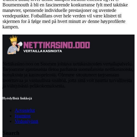
Bournemouth å bli en fascinerende konkurranse fylt med taktiske
manøvrer, spennende individuelle prestasjoner og uventede
vendepunkter. Fotballfans over hele verden vil være klistret til
skjermen for å følge med på hvert minutt av denne høyprofilerte
kampen.
Nettikasino.ooo on Suomen johtava nettikasinoiden vertailupalvelu.
Tarjoamme ajantasaista tietoa parhaista suomalaisista nettikasinoista,
bonuksista ja kasinopeleistä. Olemme sitoutuneet tarjoamaan
luotettavaa ja vastuullista sisältöä, jotta sinä voit nauttia turvallisesta
ja viihtyisästä pelikokemuksesta.
Hyödyllisiä linkkejä
Arvostelut
Igaming
Vedonlyönti
Search