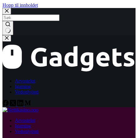
Hopp til innholdet
Ingen
resultater
Arvostelut
Igaming
Vedonlyönti
Arvostelut
Igaming
Vedonlyönti