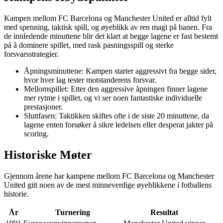
Kampen mellom FC Barcelona og Manchester United er alltid fylt
med spenning, taktisk spill, og øyeblikk av ren magi på banen. Fra
de innledende minuttene blir det klart at begge lagene er fast bestemt
på å dominere spillet, med rask pasningsspill og sterke
forsvarsstrategier.
Åpningsminuttene: Kampen starter aggressivt fra begge sider,
hvor hver lag tester motstanderens forsvar.
Mellomspillet: Etter den aggressive åpningen finner lagene
mer rytme i spillet, og vi ser noen fantastiske individuelle
prestasjoner.
Sluttfasen: Taktikken skiftes ofte i de siste 20 minuttene, da
lagene enten forsøker å sikre ledelsen eller desperat jakter på
scoring.
Historiske Møter
Gjennom årene har kampene mellom FC Barcelona og Manchester
United gitt noen av de mest minneverdige øyeblikkene i fotballens
historie.
År
Turnering
Resultat