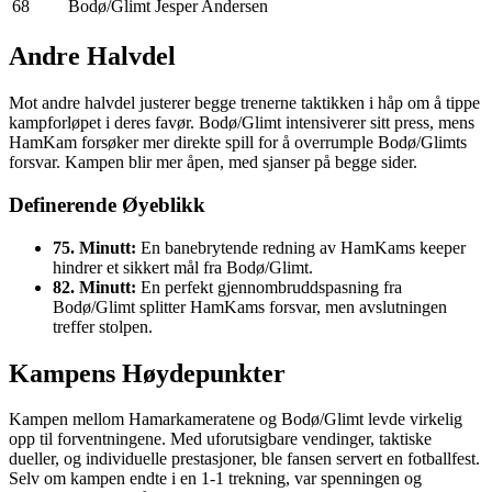
68
Bodø/Glimt
Jesper Andersen
Andre Halvdel
Mot andre halvdel justerer begge trenerne taktikken i håp om å tippe
kampforløpet i deres favør. Bodø/Glimt intensiverer sitt press, mens
HamKam forsøker mer direkte spill for å overrumple Bodø/Glimts
forsvar. Kampen blir mer åpen, med sjanser på begge sider.
Definerende Øyeblikk
75. Minutt:
En banebrytende redning av HamKams keeper
hindrer et sikkert mål fra Bodø/Glimt.
82. Minutt:
En perfekt gjennombruddspasning fra
Bodø/Glimt splitter HamKams forsvar, men avslutningen
treffer stolpen.
Kampens Høydepunkter
Kampen mellom Hamarkameratene og Bodø/Glimt levde virkelig
opp til forventningene. Med uforutsigbare vendinger, taktiske
dueller, og individuelle prestasjoner, ble fansen servert en fotballfest.
Selv om kampen endte i en 1-1 trekning, var spenningen og