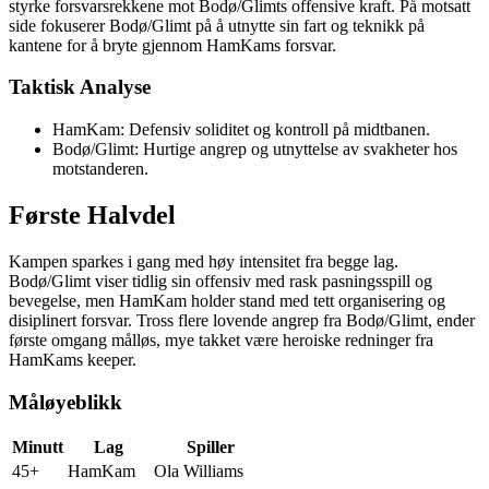
styrke forsvarsrekkene mot Bodø/Glimts offensive kraft. På motsatt
side fokuserer Bodø/Glimt på å utnytte sin fart og teknikk på
kantene for å bryte gjennom HamKams forsvar.
Taktisk Analyse
HamKam: Defensiv soliditet og kontroll på midtbanen.
Bodø/Glimt: Hurtige angrep og utnyttelse av svakheter hos
motstanderen.
Første Halvdel
Kampen sparkes i gang med høy intensitet fra begge lag.
Bodø/Glimt viser tidlig sin offensiv med rask pasningsspill og
bevegelse, men HamKam holder stand med tett organisering og
disiplinert forsvar. Tross flere lovende angrep fra Bodø/Glimt, ender
første omgang målløs, mye takket være heroiske redninger fra
HamKams keeper.
Måløyeblikk
Minutt
Lag
Spiller
45+
HamKam
Ola Williams