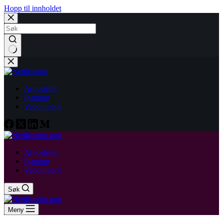
Hopp til innholdet
Ingen
resultater
Arvostelut
Igaming
Vedonlyönti
Arvostelut
Igaming
Vedonlyönti
Søk
Meny