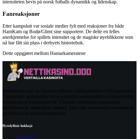
intensiteten bevis på norsk fotballs dynamikk og lidenskap.
Fanreaksjoner
Etter kampslutt var sosiale medier fylt med reaksjoner fra både
HamKam og Bodø/Glimt sine supportere. De delte en felles
anerkjennelse for spillets intensitet og de magiske øyeblikkene som
nå har fått sin plass i derbyets historiebok.
Dette oppgjøret mellom Hamarkameratene
Nettikasino.ooo on Suomen johtava nettikasinoiden vertailupalvelu.
Tarjoamme ajantasaista tietoa parhaista suomalaisista nettikasinoista,
bonuksista ja kasinopeleistä. Olemme sitoutuneet tarjoamaan
luotettavaa ja vastuullista sisältöä, jotta sinä voit nauttia turvallisesta
ja viihtyisästä pelikokemuksesta.
Hyödyllisiä linkkejä
Arvostelut