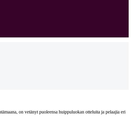
ntämaana, on vetänyt puoleensa huippuluokan otteluita ja pelaajia eri