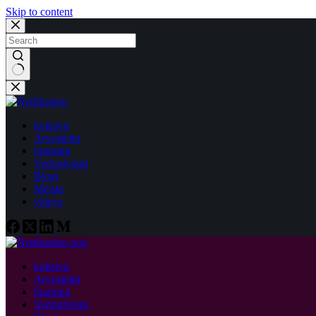
Skip to content
No
results
kotisivu
Arvostelut
Igaming
Vedonlyönti
Blogi
Meista
yhteys
kotisivu
Arvostelut
Igaming
Vedonlyönti