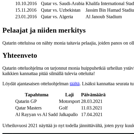
10.10.2016
Qatar vs. Saudi-Arabia
Khalifa International Sta
15.11.2016
Qatar vs. Uzbekistan
Jassim Bin Hamad Stadi
23.01.2016
Qatar vs. Algeria
Al Janoub Stadium
Pelaajat ja niiden merkitys
Qatarin otteluissa on nähty monia taitavia pelaajia, joiden panos on o
Yhteenveto
Qatarin otteluohjelma on tarjonnut monia huippuhetkiä urheilun ystävil
kaikkien kannattaa pitää silmällä tulevia otteluita!
Löydät ajantasaisen otteluohjelman
täältä
. Lisäksi kannattaa seurata tu
Tapahtuma
Laji
Päivämäärä
Qatarin GP
Motorsport
28.03.2021
Qatar Masters
Golf
11.03.2021
Al Rayyan vs Al Sadd
Jalkapallo
17.04.2021
Urheiluvuosi 2021 näyttää jo nyt todella jännittävältä, joten pysy kuu