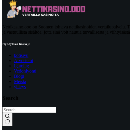
Nettikasino.ooo on Suomen johtava nettikasinoiden vertailupalvelu. Ta
ja vastuullista sisältöä, jotta sinä voit nauttia turvallisesta ja viihtyisä
Hyödyllisiä linkkejä
kotisivu
Arvostelut
Igaming
Vedonlyönti
Blogi
Meista
yhteys
Search
No