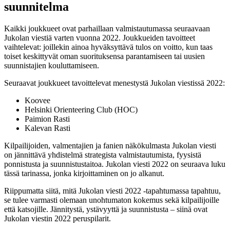
suunnitelma
Kaikki joukkueet ovat parhaillaan valmistautumassa seuraavaan
Jukolan viestiä varten vuonna 2022. Joukkueiden tavoitteet
vaihtelevat: joillekin ainoa hyväksyttävä tulos on voitto, kun taas
toiset keskittyvät oman suorituksensa parantamiseen tai uusien
suunnistajien kouluttamiseen.
Seuraavat joukkueet tavoittelevat menestystä Jukolan viestissä 2022:
Koovee
Helsinki Orienteering Club (HOC)
Paimion Rasti
Kalevan Rasti
Kilpailijoiden, valmentajien ja fanien näkökulmasta Jukolan viesti
on jännittävä yhdistelmä strategista valmistautumista, fyysistä
ponnistusta ja suunnistustaitoa. Jukolan viesti 2022 on seuraava luku
tässä tarinassa, jonka kirjoittaminen on jo alkanut.
Riippumatta siitä, mitä Jukolan viesti 2022 -tapahtumassa tapahtuu,
se tulee varmasti olemaan unohtumaton kokemus sekä kilpailijoille
että katsojille. Jännitystä, ystävyyttä ja suunnistusta – siinä ovat
Jukolan viestin 2022 peruspilarit.