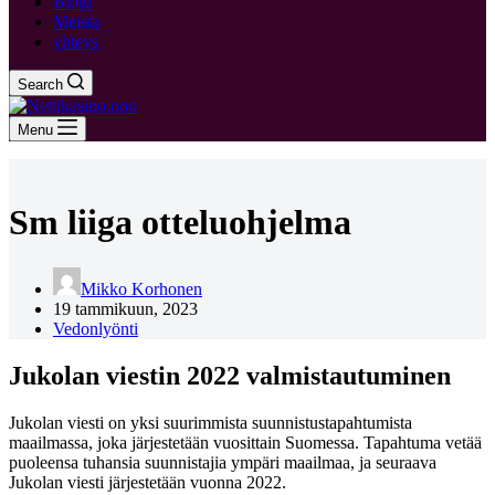
Blogi
Meista
yhteys
Search
Menu
Sm liiga otteluohjelma
Mikko Korhonen
19 tammikuun, 2023
Vedonlyönti
Jukolan viestin 2022 valmistautuminen
Jukolan viesti on yksi suurimmista suunnistustapahtumista
maailmassa, joka järjestetään vuosittain Suomessa. Tapahtuma vetää
puoleensa tuhansia suunnistajia ympäri maailmaa, ja seuraava
Jukolan viesti järjestetään vuonna 2022.