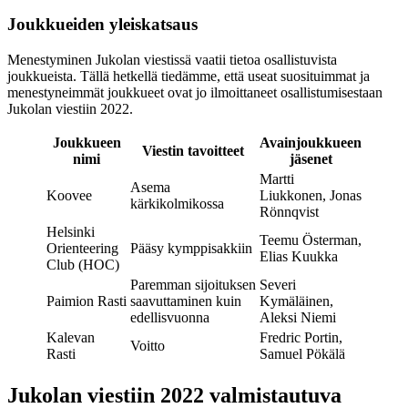
Joukkueiden yleiskatsaus
Menestyminen Jukolan viestissä vaatii tietoa osallistuvista
joukkueista. Tällä hetkellä tiedämme, että useat suosituimmat ja
menestyneimmät joukkueet ovat jo ilmoittaneet osallistumisestaan
Jukolan viestiin 2022.
Joukkueen
Avainjoukkueen
Viestin tavoitteet
nimi
jäsenet
Martti
Asema
Koovee
Liukkonen, Jonas
kärkikolmikossa
Rönnqvist
Helsinki
Teemu Österman,
Orienteering
Pääsy kymppisakkiin
Elias Kuukka
Club (HOC)
Paremman sijoituksen
Severi
Paimion Rasti
saavuttaminen kuin
Kymäläinen,
edellisvuonna
Aleksi Niemi
Kalevan
Fredric Portin,
Voitto
Rasti
Samuel Pökälä
Jukolan viestiin 2022 valmistautuva