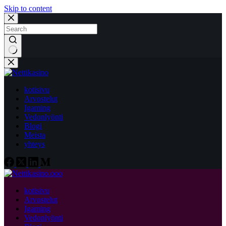
Skip to content
No
results
kotisivu
Arvostelut
Igaming
Vedonlyönti
Blogi
Meista
yhteys
kotisivu
Arvostelut
Igaming
Vedonlyönti