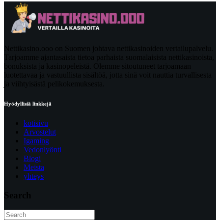
Nettikasino.ooo on Suomen johtava nettikasinoiden vertailupalvelu.
Tarjoamme ajantasaista tietoa parhaista suomalaisista nettikasinoista,
bonuksista ja kasinopeleistä. Olemme sitoutuneet tarjoamaan
luotettavaa ja vastuullista sisältöä, jotta sinä voit nauttia turvallisesta
ja viihtyisästä pelikokemuksesta.
Hyödyllisiä linkkejä
kotisivu
Arvostelut
Igaming
Vedonlyönti
Blogi
Meista
yhteys
Search