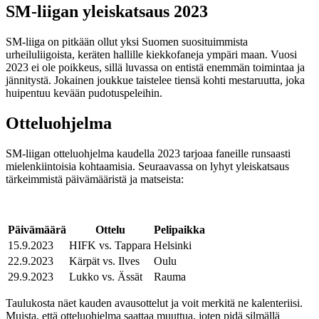
SM-liigan yleiskatsaus 2023
SM-liiga on pitkään ollut yksi Suomen suosituimmista
urheiluliigoista, keräten hallille kiekkofaneja ympäri maan. Vuosi
2023 ei ole poikkeus, sillä luvassa on entistä enemmän toimintaa ja
jännitystä. Jokainen joukkue taistelee tiensä kohti mestaruutta, joka
huipentuu kevään pudotuspeleihin.
Otteluohjelma
SM-liigan otteluohjelma kaudella 2023 tarjoaa faneille runsaasti
mielenkiintoisia kohtaamisia. Seuraavassa on lyhyt yleiskatsaus
tärkeimmistä päivämääristä ja matseista:
Päivämäärä
Ottelu
Pelipaikka
15.9.2023
HIFK vs. Tappara
Helsinki
22.9.2023
Kärpät vs. Ilves
Oulu
29.9.2023
Lukko vs. Ässät
Rauma
Taulukosta näet kauden avausottelut ja voit merkitä ne kalenteriisi.
Muista, että otteluohjelma saattaa muuttua, joten pidä silmällä