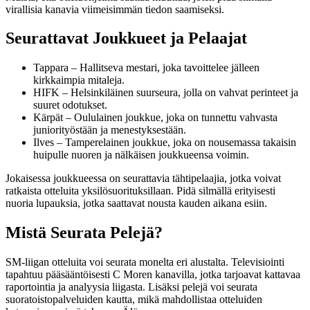
virallisia kanavia viimeisimmän tiedon saamiseksi.
Seurattavat Joukkueet ja Pelaajat
Tappara – Hallitseva mestari, joka tavoittelee jälleen
kirkkaimpia mitaleja.
HIFK – Helsinkiläinen suurseura, jolla on vahvat perinteet ja
suuret odotukset.
Kärpät – Oululainen joukkue, joka on tunnettu vahvasta
juniorityöstään ja menestyksestään.
Ilves – Tamperelainen joukkue, joka on nousemassa takaisin
huipulle nuoren ja nälkäisen joukkueensa voimin.
Jokaisessa joukkueessa on seurattavia tähtipelaajia, jotka voivat
ratkaista otteluita yksilösuorituksillaan. Pidä silmällä erityisesti
nuoria lupauksia, jotka saattavat nousta kauden aikana esiin.
Mistä Seurata Pelejä?
SM-liigan otteluita voi seurata monelta eri alustalta. Televisiointi
tapahtuu pääsääntöisesti C Moren kanavilla, jotka tarjoavat kattavaa
raportointia ja analyysia liigasta. Lisäksi pelejä voi seurata
suoratoistopalveluiden kautta, mikä mahdollistaa otteluiden