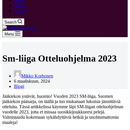
Blogi
Meista
yhteys
Search
Menu
Sm-liiga Otteluohjelma 2023
Mikko Korhonen
6 maaliskuun, 2024
Blogi
Jääkiekon ystävät, huomio! Vuoden 2023 SM-liiga, Suomen
jääkiekon pääsarja, on täällä ja tuo mukanaan lukuisia jännittäviä
otteluita. Tässä artikkelissa käymme läpi SM-liigan otteluohjelman
vuodelle 2023, jotta et missaa suosikkijoukkueesi pelejä.
Valmistaudu kokemaan sykähdyttäviä hetkiä ja unohtumattomia
maaleja!