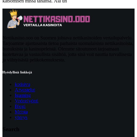
katsomisen missä tahansa. Älä un
Nettikasino.ooo on Suomen johtava nettikasinoiden vertailupalvelu.
Tarjoamme ajantasaista tietoa parhaista suomalaisista nettikasinoista,
bonuksista ja kasinopeleistä. Olemme sitoutuneet tarjoamaan
luotettavaa ja vastuullista sisältöä, jotta sinä voit nauttia turvallisesta
ja viihtyisästä pelikokemuksesta.
Hyödyllisiä linkkejä
kotisivu
Arvostelut
Igaming
Vedonlyönti
Blogi
Meista
yhteys
Search