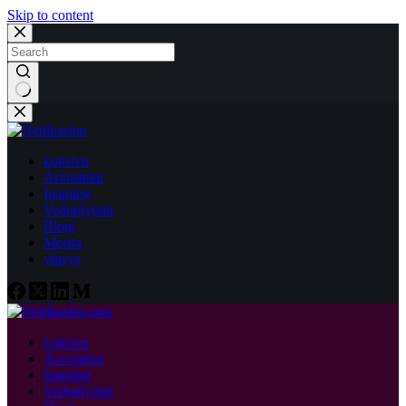
Skip to content
No
results
kotisivu
Arvostelut
Igaming
Vedonlyönti
Blogi
Meista
yhteys
kotisivu
Arvostelut
Igaming
Vedonlyönti