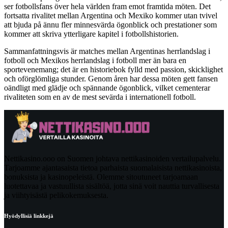
ser fotbollsfans över hela världen fram emot framtida möten. Det
fortsatta rivalitet mellan Argentina och Mexiko kommer utan tvivel
att bjuda på ännu fler minnesvärda ögonblick och prestationer som
kommer att skriva ytterligare kapitel i fotbollshistorien.
Sammanfattningsvis är matches mellan Argentinas herrlandslag i
fotboll och Mexikos herrlandslag i fotboll mer än bara en
sportevenemang; det är en historiebok fylld med passion, skicklighet
och oförglömliga stunder. Genom åren har dessa möten gett fansen
oändligt med glädje och spännande ögonblick, vilket cementerar
rivaliteten som en av de mest sevärda i internationell fotboll.
Nettikasino.ooo on Suomen johtava nettikasinoiden vertailupalvelu.
Tarjoamme ajantasaista tietoa parhaista suomalaisista nettikasinoista,
bonuksista ja kasinopeleistä. Olemme sitoutuneet tarjoamaan
luotettavaa ja vastuullista sisältöä, jotta sinä voit nauttia turvallisesta
ja viihtyisästä pelikokemuksesta.
Hyödyllisiä linkkejä