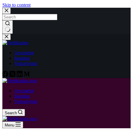
Skip to content
No
results
Arvostelut
Igaming
Vedonlyönti
Arvostelut
Igaming
Vedonlyönti
Search
Menu