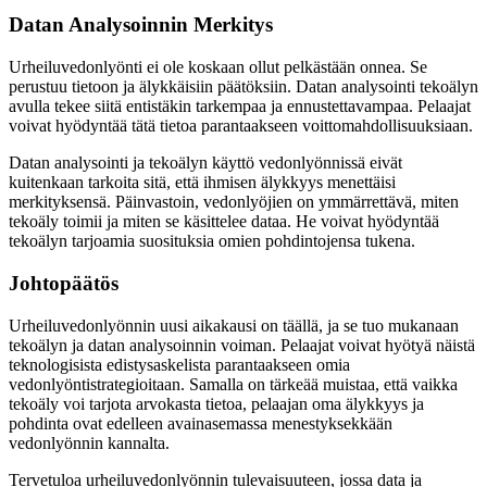
Datan Analysoinnin Merkitys
Urheiluvedonlyönti ei ole koskaan ollut pelkästään onnea. Se
perustuu tietoon ja älykkäisiin päätöksiin. Datan analysointi tekoälyn
avulla tekee siitä entistäkin tarkempaa ja ennustettavampaa. Pelaajat
voivat hyödyntää tätä tietoa parantaakseen voittomahdollisuuksiaan.
Datan analysointi ja tekoälyn käyttö vedonlyönnissä eivät
kuitenkaan tarkoita sitä, että ihmisen älykkyys menettäisi
merkityksensä. Päinvastoin, vedonlyöjien on ymmärrettävä, miten
tekoäly toimii ja miten se käsittelee dataa. He voivat hyödyntää
tekoälyn tarjoamia suosituksia omien pohdintojensa tukena.
Johtopäätös
Urheiluvedonlyönnin uusi aikakausi on täällä, ja se tuo mukanaan
tekoälyn ja datan analysoinnin voiman. Pelaajat voivat hyötyä näistä
teknologisista edistysaskelista parantaakseen omia
vedonlyöntistrategioitaan. Samalla on tärkeää muistaa, että vaikka
tekoäly voi tarjota arvokasta tietoa, pelaajan oma älykkyys ja
pohdinta ovat edelleen avainasemassa menestyksekkään
vedonlyönnin kannalta.
Tervetuloa urheiluvedonlyönnin tulevaisuuteen, jossa data ja