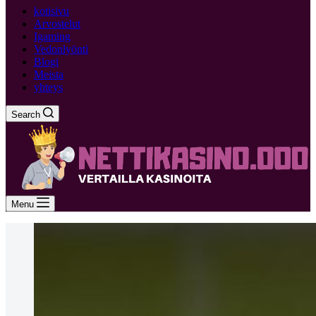
kotisivu
Arvostelut
Igaming
Vedonlyönti
Blogi
Meista
yhteys
Search
Menu