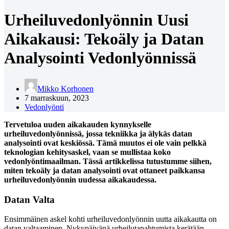
Urheiluvedonlyönnin Uusi
Aikakausi: Tekoäly ja Datan
Analysointi Vedonlyönnissä
Mikko Korhonen
7 marraskuun, 2023
Vedonlyönti
Tervetuloa uuden aikakauden kynnykselle
urheiluvedonlyönnissä, jossa tekniikka ja älykäs datan
analysointi ovat keskiössä. Tämä muutos ei ole vain pelkkä
teknologian kehitysaskel, vaan se mullistaa koko
vedonlyöntimaailman. Tässä artikkelissa tutustumme siihen,
miten tekoäly ja datan analysointi ovat ottaneet paikkansa
urheiluvedonlyönnin uudessa aikakaudessa.
Datan Valta
Ensimmäinen askel kohti urheiluvedonlyönnin uutta aikakautta on
datan valtaaminen. Nykypäivänä urheilutapahtumista kerätään