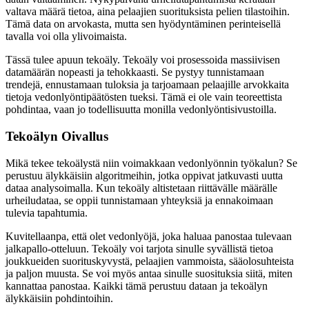
valtava määrä tietoa, aina pelaajien suorituksista pelien tilastoihin.
Tämä data on arvokasta, mutta sen hyödyntäminen perinteisellä
tavalla voi olla ylivoimaista.
Tässä tulee apuun tekoäly. Tekoäly voi prosessoida massiivisen
datamäärän nopeasti ja tehokkaasti. Se pystyy tunnistamaan
trendejä, ennustamaan tuloksia ja tarjoamaan pelaajille arvokkaita
tietoja vedonlyöntipäätösten tueksi. Tämä ei ole vain teoreettista
pohdintaa, vaan jo todellisuutta monilla vedonlyöntisivustoilla.
Tekoälyn Oivallus
Mikä tekee tekoälystä niin voimakkaan vedonlyönnin työkalun? Se
perustuu älykkäisiin algoritmeihin, jotka oppivat jatkuvasti uutta
dataa analysoimalla. Kun tekoäly altistetaan riittävälle määrälle
urheiludataa, se oppii tunnistamaan yhteyksiä ja ennakoimaan
tulevia tapahtumia.
Kuvitellaanpa, että olet vedonlyöjä, joka haluaa panostaa tulevaan
jalkapallo-otteluun. Tekoäly voi tarjota sinulle syvällistä tietoa
joukkueiden suorituskyvystä, pelaajien vammoista, sääolosuhteista
ja paljon muusta. Se voi myös antaa sinulle suosituksia siitä, miten
kannattaa panostaa. Kaikki tämä perustuu dataan ja tekoälyn
älykkäisiin pohdintoihin.