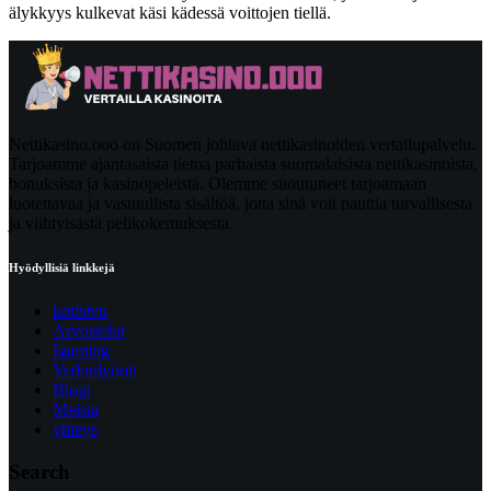
älykkyys kulkevat käsi kädessä voittojen tiellä.
Nettikasino.ooo on Suomen johtava nettikasinoiden vertailupalvelu.
Tarjoamme ajantasaista tietoa parhaista suomalaisista nettikasinoista,
bonuksista ja kasinopeleistä. Olemme sitoutuneet tarjoamaan
luotettavaa ja vastuullista sisältöä, jotta sinä voit nauttia turvallisesta
ja viihtyisästä pelikokemuksesta.
Hyödyllisiä linkkejä
kotisivu
Arvostelut
Igaming
Vedonlyönti
Blogi
Meista
yhteys
Search