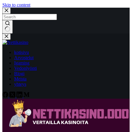
Skip to content
No
results
kotisivu
Arvostelut
Igaming
Vedonlyönti
Blogi
Meista
yhteys