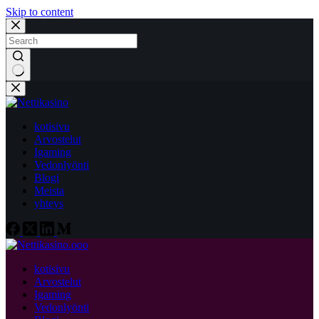
Skip to content
No
results
kotisivu
Arvostelut
Igaming
Vedonlyönti
Blogi
Meista
yhteys
kotisivu
Arvostelut
Igaming
Vedonlyönti