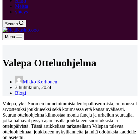
Blogi
Meista
yhteys
Search
Menu
Valepa Otteluohjelma
Mikko Korhonen
3 huhtikuun, 2024
Blogi
Valepa, yksi Suomen tunnetuimmista lentopalloseuroista, on noussut
arvostetuksi joukkueeksi sekä kotimaassa että kansainvälisesti.
Seuran otteluohjelma kiinnostaa monia faneja ja urheilun seuraajia,
jotka haluavat pysyä ajan tasalla joukkueen suorituksista ja
ottelupäivistä. Tässä artikkelissa tarkastellaan Valepan tulevaa
otteluohjelmaa, joukkueen nykytilannetta ja mitä odotuksia kaudelle
on asetettu.