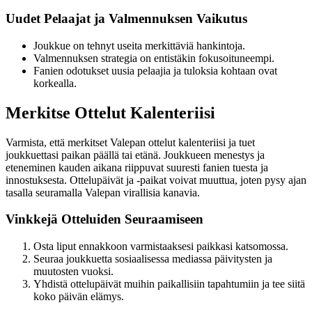
Uudet Pelaajat ja Valmennuksen Vaikutus
Joukkue on tehnyt useita merkittäviä hankintoja.
Valmennuksen strategia on entistäkin fokusoituneempi.
Fanien odotukset uusia pelaajia ja tuloksia kohtaan ovat
korkealla.
Merkitse Ottelut Kalenteriisi
Varmista, että merkitset Valepan ottelut kalenteriisi ja tuet
joukkuettasi paikan päällä tai etänä. Joukkueen menestys ja
eteneminen kauden aikana riippuvat suuresti fanien tuesta ja
innostuksesta. Ottelupäivät ja -paikat voivat muuttua, joten pysy ajan
tasalla seuramalla Valepan virallisia kanavia.
Vinkkejä Otteluiden Seuraamiseen
Osta liput ennakkoon varmistaaksesi paikkasi katsomossa.
Seuraa joukkuetta sosiaalisessa mediassa päivitysten ja
muutosten vuoksi.
Yhdistä ottelupäivät muihin paikallisiin tapahtumiin ja tee siitä
koko päivän elämys.