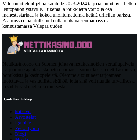
Valepan otteluohjelma kaudelle 2023-2024 tarjoaa jännittäviä hetkiä
lentopallon ystäville. Tukemalla joukkuetta voit olla osa
menestystarinaa ja kokea unohtumattomia hetkiä urheilun parissa.
Älä missaa mahdollisuutta olla mukana seuraamassa ja
kannustamassa Valepaa uuden
Nettikasino.ooo on Suomen johtava nettikasinoiden vertailupalvelu.
Tarjoamme ajantasaista tietoa parhaista suomalaisista nettikasinoista,
bonuksista ja kasinopeleistä. Olemme sitoutuneet tarjoamaan
luotettavaa ja vastuullista sisältöä, jotta sinä voit nauttia turvallisesta
ja viihtyisästä pelikokemuksesta.
Hyödyllisiä linkkejä
kotisivu
Arvostelut
Igaming
Vedonlyönti
Blogi
Meista