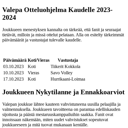
Valepa Otteluohjelma Kaudelle 2023-
2024
Joukkueen menestyksen kannalta on tärkeää, että fanit ja seuraajat
tietävät, milloin ja missä ottelut pelataan. Alla on esitelty tärkeimmät
päivämäärät ja vastustajat tulevalle kaudelle.
Päivämäärä
Koti/Vieras
Vastustaja
03.10.2023
Koti
Tiikerit Kokkola
10.10.2023
Vieras
Savo Volley
17.10.2023
Koti
Hurrikaani-Loimaa
Joukkueen Nykytilanne ja Ennakkoarviot
Valepan joukkue lähtee kauteen vahvistuneena uusilla pelaajilla ja
valmennuksella. Joukkueen tavoitteena on parantaa edelliskauden
sijoitusta ja päästä mestaruuskamppailuihin saakka. Fanit ovat
innoissaan näkemään, miten uudet vahvistukset sopeutuvat
joukkueeseen ja mitä tuovat mukanaan kentälle.