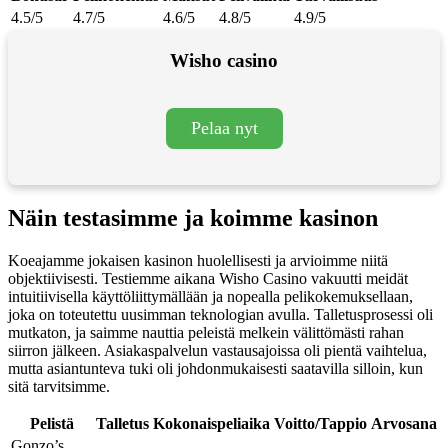
4.5/5
4.7/5
4.6/5
4.8/5
4.9/5
Wisho casino
Pelaa nyt
Näin testasimme ja koimme kasinon
Koeajamme jokaisen kasinon huolellisesti ja arvioimme niitä
objektiivisesti. Testiemme aikana Wisho Casino vakuutti meidät
intuitiivisella käyttöliittymällään ja nopealla pelikokemuksellaan,
joka on toteutettu uusimman teknologian avulla. Talletusprosessi oli
mutkaton, ja saimme nauttia peleistä melkein välittömästi rahan
siirron jälkeen. Asiakaspalvelun vastausajoissa oli pientä vaihtelua,
mutta asiantunteva tuki oli johdonmukaisesti saatavilla silloin, kun
sitä tarvitsimme.
Pelistä
Talletus
Kokonaispeliaika
Voitto/Tappio
Arvosana
Gonzo’s