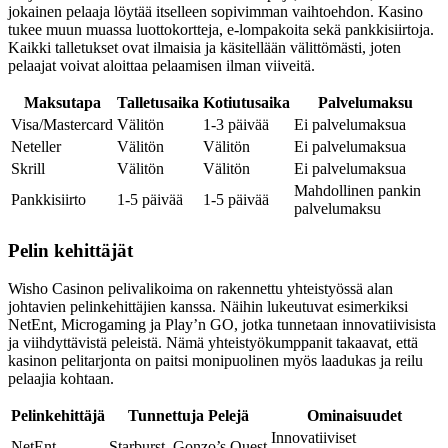
jokainen pelaaja löytää itselleen sopivimman vaihtoehdon. Kasino
tukee muun muassa luottokortteja, e-lompakoita sekä pankkisiirtoja.
Kaikki talletukset ovat ilmaisia ja käsitellään välittömästi, joten
pelaajat voivat aloittaa pelaamisen ilman viiveitä.
Maksutapa
Talletusaika
Kotiutusaika
Palvelumaksu
Visa/Mastercard
Välitön
1-3 päivää
Ei palvelumaksua
Neteller
Välitön
Välitön
Ei palvelumaksua
Skrill
Välitön
Välitön
Ei palvelumaksua
Mahdollinen pankin
Pankkisiirto
1-5 päivää
1-5 päivää
palvelumaksu
Pelin kehittäjät
Wisho Casinon pelivalikoima on rakennettu yhteistyössä alan
johtavien pelinkehittäjien kanssa. Näihin lukeutuvat esimerkiksi
NetEnt, Microgaming ja Play’n GO, jotka tunnetaan innovatiivisista
ja viihdyttävistä peleistä. Nämä yhteistyökumppanit takaavat, että
kasinon pelitarjonta on paitsi monipuolinen myös laadukas ja reilu
pelaajia kohtaan.
Pelinkehittäjä
Tunnettuja Pelejä
Ominaisuudet
Innovatiiviset
NetEnt
Starburst, Gonzo’s Quest