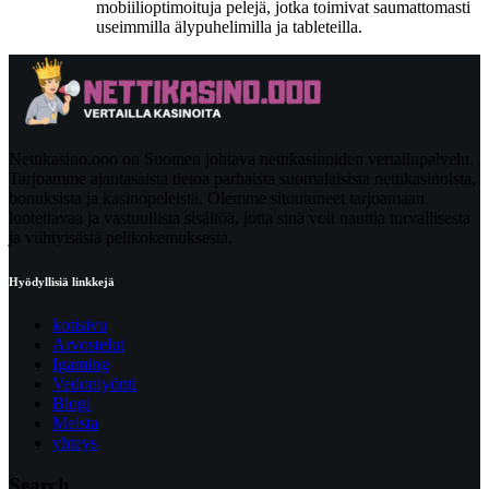
mobiilioptimoituja pelejä, jotka toimivat saumattomasti
useimmilla älypuhelimilla ja tableteilla.
Nettikasino.ooo on Suomen johtava nettikasinoiden vertailupalvelu.
Tarjoamme ajantasaista tietoa parhaista suomalaisista nettikasinoista,
bonuksista ja kasinopeleistä. Olemme sitoutuneet tarjoamaan
luotettavaa ja vastuullista sisältöä, jotta sinä voit nauttia turvallisesta
ja viihtyisästä pelikokemuksesta.
Hyödyllisiä linkkejä
kotisivu
Arvostelut
Igaming
Vedonlyönti
Blogi
Meista
yhteys
Search