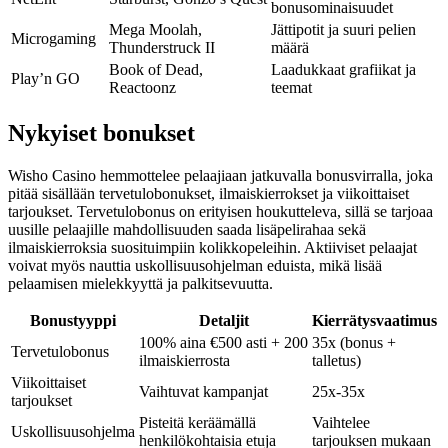
bonusominaisuudet
Mega Moolah,
Jättipotit ja suuri pelien
Microgaming
Thunderstruck II
määrä
Book of Dead,
Laadukkaat grafiikat ja
Play’n GO
Reactoonz
teemat
Nykyiset bonukset
Wisho Casino hemmottelee pelaajiaan jatkuvalla bonusvirralla, joka
pitää sisällään tervetulobonukset, ilmaiskierrokset ja viikoittaiset
tarjoukset. Tervetulobonus on erityisen houkutteleva, sillä se tarjoaa
uusille pelaajille mahdollisuuden saada lisäpelirahaa sekä
ilmaiskierroksia suosituimpiin kolikkopeleihin. Aktiiviset pelaajat
voivat myös nauttia uskollisuusohjelman eduista, mikä lisää
pelaamisen mielekkyyttä ja palkitsevuutta.
Bonustyyppi
Detaljit
Kierrätysvaatimus
100% aina €500 asti + 200
35x (bonus +
Tervetulobonus
ilmaiskierrosta
talletus)
Viikoittaiset
Vaihtuvat kampanjat
25x-35x
tarjoukset
Pisteitä keräämällä
Vaihtelee
Uskollisuusohjelma
henkilökohtaisia etuja
tarjouksen mukaan